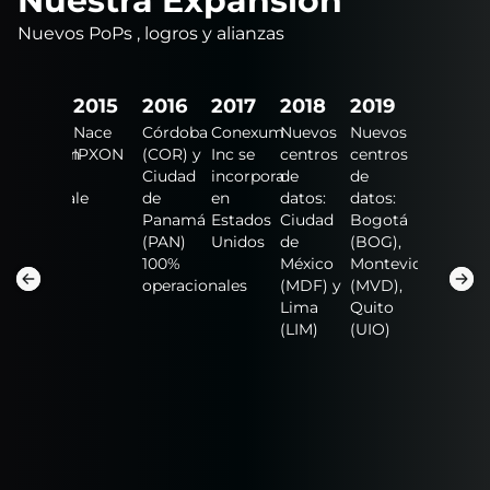
Nuestra Expansión
Nuevos PoPs , logros y alianzas
2024
2015
2016
2017
2018
2019
2020
Inicia
Nace
Córdoba
Conexum
Nuevos
Nuevos
Nuevo
operación
IPXON
(COR) y
Inc se
centros
centros
centros
en: Fort
Ciudad
incorpora
de
de
de
Lauderdale
de
en
datos:
datos:
datos:
y
(FLL),
Panamá
Estados
Ciudad
Bogotá
NAP de
San
(PAN)
Unidos
de
(BOG),
las
Salvador
100%
México
Montevideo
América
(SAL)
operacionales
(MDF) y
(MVD),
(MIA),
Lima
Quito
Guadalaj
(LIM)
(UIO)
(GDL)