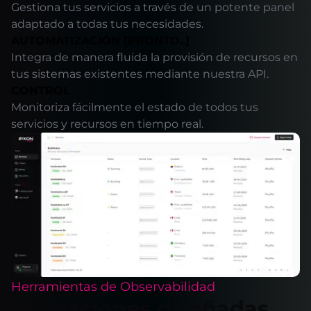
Gestiona tus servicios a través de un potente panel
adaptado a todas tus necesidades.
AUTOMATIZACIÓN [PRONTO..]
Integra de manera fluida la provisión de recursos en
tus sistemas existentes mediante nuestra API.
CONTROL
Monitoriza fácilmente el estado de todos tus
servicios y recursos en tiempo real.
Herramientas de Observabilidad
Aplicaciones diseñadas