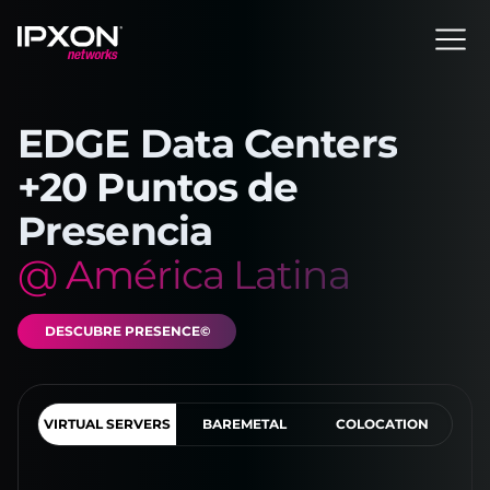
Header
EDGE Data Centers
+
20
Puntos de
Presencia
@ América Latina
DESCUBRE PRESENCE©
VIRTUAL SERVERS
BAREMETAL
COLOCATION