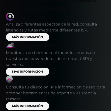
para la eficiencia
LOOKING GLASS
Analiza diferentes aspectos de la red, consulta
latencias y rutas mediante diferentes ISP.
MÁS INFORMACIÓN
ESTADO DEL SERVICIO
Monitoriza en tiempo real todos los nodos de
nuestra red, proveedores de internet (ISP) y
servicios.
MÁS INFORMACIÓN
OBTENER MI IP
Consulta tu dirección IP e información de red para
obtener herramientas de soporte y asistencia
remota.
MÁS INFORMACIÓN