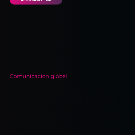
Comunicacion global
SmartPBX,
telefonía IP global en la nu
Acceda a tu sistema telefónico basado en la nube d
segura desde cualquier ubicación. Obtén informes 
en tiempo real, configura tus extensiones, activa f
sígueme y muchas otras opciones.
¿Por qué elegir SmartPBX?