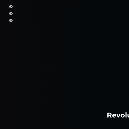
DIDs / Numeración Internacional (+60 Países)
IVR Personalizado
Llamadas Low-Cost
Revol