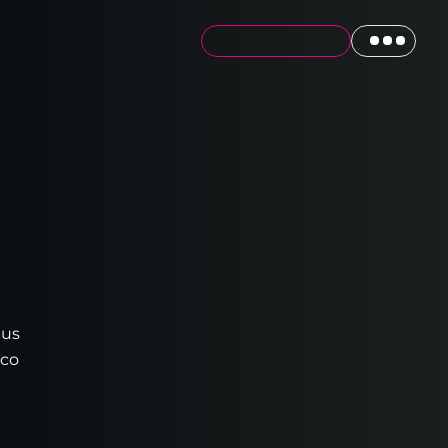
tus
ico