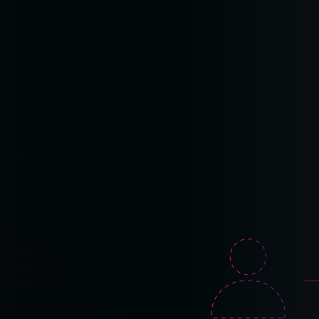
be
e forma
de llamadas
unciones como