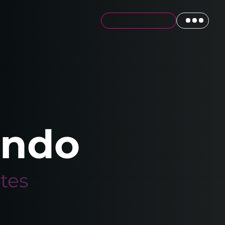
ando
tes