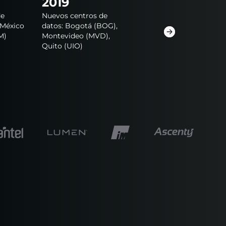
2019
2020
de
Nuevos centros de
Nuevo centros de dato
 México
datos: Bogotá (BOG),
NAP de las Américas
M)
Montevideo (MVD),
(MIA), Guadalajara (GD
Quito (UIO)