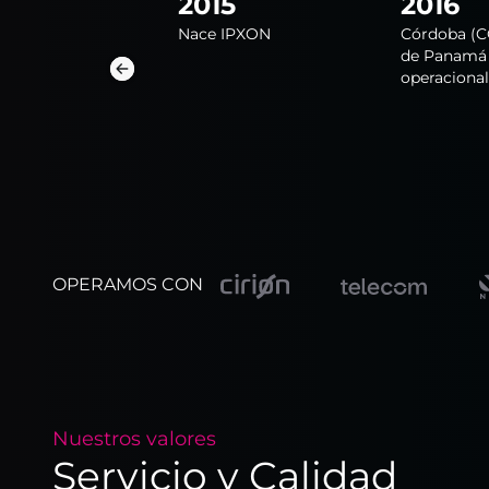
24
2015
2016
 operación en: Fort
Nace IPXON
Córdoba (C
rdale (FLL), San
de Panamá 
dor (SAL)
operaciona
OPERAMOS CON
Nuestros valores
Servicio y Calidad