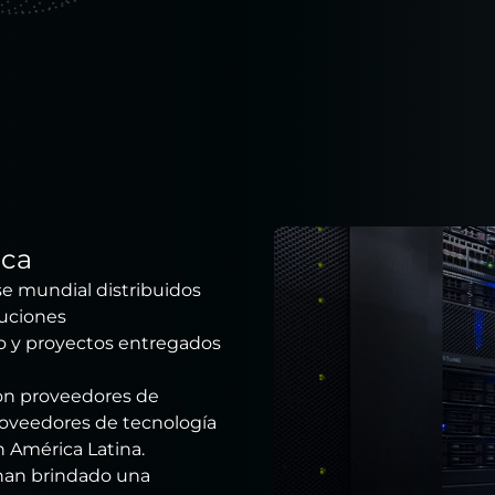
ica
se mundial distribuidos
luciones
o y proyectos entregados
con proveedores de
proveedores de tecnología
n América Latina.
han brindado una