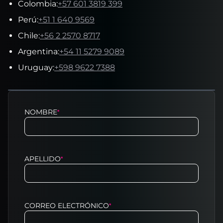
Colombia
:
+57 601 3819 399
Perú
:
+51 1 640 9569
Chile
:
+56 2 2570 8717
Argentina
:
+54 11 5279 9089
Uruguay
:
+598 9622 7388
NOMBRE
*
APELLIDO
*
CORREO ELECTRÓNICO
*