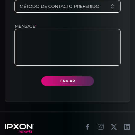
MÉTODO DE CONTACTO PREFERIDO
MENSAJE
*
ENVIAR
Footer
Facebook
Instagram
X
Link