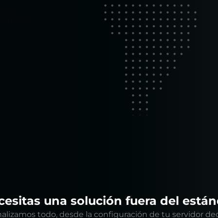
utar
ue garantiza
esitas una solución fuera del está
alizamos todo, desde la configuración de tu servidor de