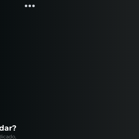
ndar?
dicado,