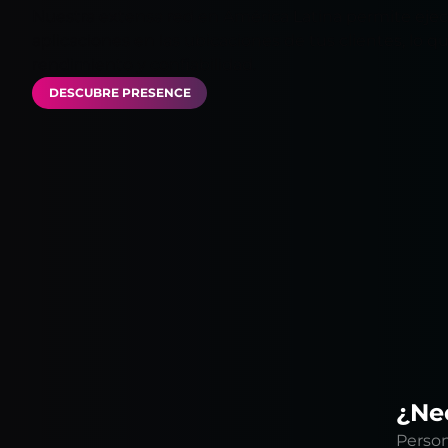
Nuestra extensa red en América Latina permite ejec
aplicaciones en las ubicaciones de tus clientes, lo q
rendimiento y confiabilidad.
DESCUBRE PRESENCE
¿Nec
Person