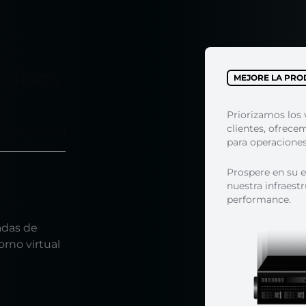
vicios
MEJORE LA PRO
Priorizamos los 
clientes, ofrece
 de seguridad
para operaciones 
Prospere en su e
nuestra infraestr
performance.
adas de
rno virtual