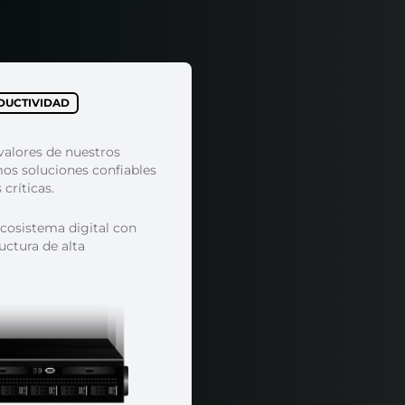
DUCTIVIDAD
valores de nuestros
mos soluciones confiables
críticas.
cosistema digital con
uctura de alta