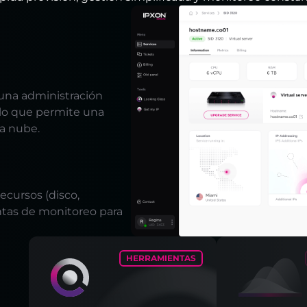
 una administración
, lo que permite una
la nube.
cursos (disco,
ntas de monitoreo para
HERRAMIENTAS