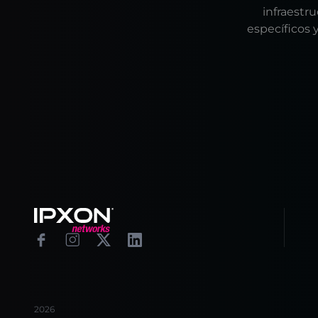
infraestr
específicos 
Footer
Facebook
Instagram
X
Linkedin
2026