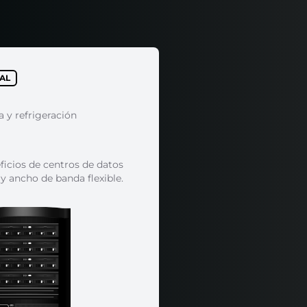
AL
 y refrigeración
ficios de centros de datos
 y ancho de banda flexible.