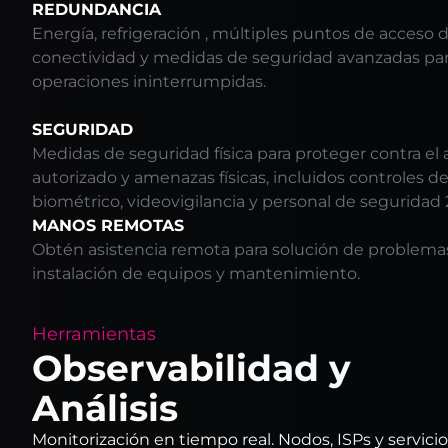
REDUNDANCIA
Energía, refrigeración , múltiples puntos de acceso 
conectividad y medidas de seguridad avanzadas par
operaciones ininterrumpidas.
SEGURIDAD
Medidas de seguridad física para proteger contra el
autorizado y amenazas físicas, incluidos controles d
biométrico, videovigilancia y personal de seguridad 
MANOS REMOTAS
Obtén asistencia remota para solución de problema
instalación de equipos y mantenimiento.
Herramientas
Observabilidad y
Análisis
Monitorización en tiempo real. Nodos, ISPs y servici