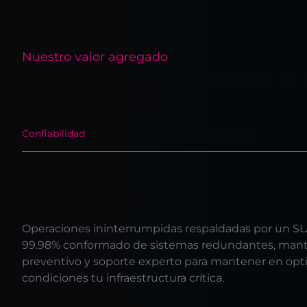
Nuestro valor agregado
¿Por qué elegir nuestros ser
de colocation?
Confiabilidad
Neutralidad
Solución llave en mano
Confiabilidad
Operaciones ininterrumpidas respaldadas por un SL
99.98% conformado de sistemas redundantes, man
preventivo y soporte experto para mantener en op
condiciones tu infraestructura crítica.