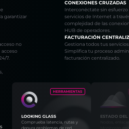
CONEXIONES CRUZADAS
de
Interconéctate sin esfuerzo
a garantizar
servicios de Internet a trav
complejidad de las conexio
HUB de operadores.
FACTURACIÓN CENTRALI
 acceso no
Gestiona todos tus servicios
e acceso
Simplifica tu proceso admin
24/7.
facturación centralizado.
s,
HERRAMIENTAS
LOOKING GLASS
ESTADO DEL 
Comprueba latencia, rutas y
Nodos, enlaces
os
depura problemas de red.
Monitoreo en 