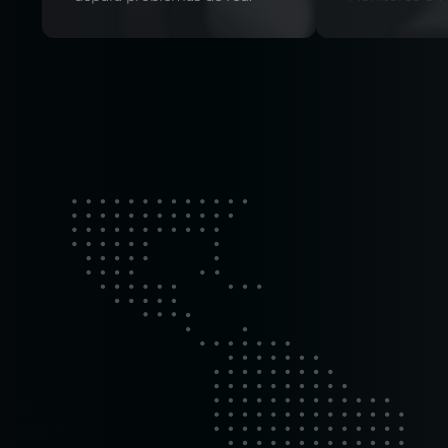
utar
ue garantiza