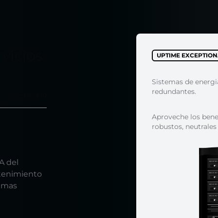
vicios
UPTIME EXCEPTION
Sistemas de energia
redundantes.
Flexibilidad
Aproveche los bene
robustos, neutrales
A del
tenimiento
timas