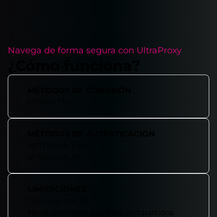
Navega de forma segura con UltraProxy
¿Cómo funciona?
MÉTODOS DE CONEXIÓN
HTTP/HTTPS
MÉTODOS DE AUTENTICACIÓN
HTTP Auth basic
IP Origin Auth
LIMITACIONES
1 Usuario por IP
No se permiten usuarios compartidos