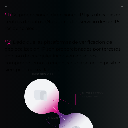
*(1)
Se proporcionan direcciones IP fijas ubicadas en
centros de datos. (No se brindan servicio desde IPs
residenciales).
*(2)
Dado que las plataformas de verificacion de
geolocalización IP son proporcionados por terceros,
en caso de cualquier inconveniente, nos
comprometemos a encontrar una solución posible,
siempre que sea factible.