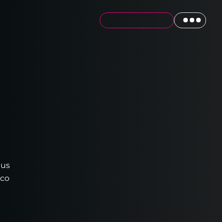
tus
ico