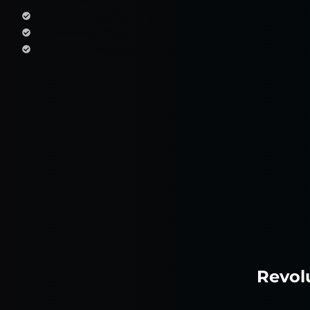
DIDs / Numeración Internacional (+60 Países)
IVR Personalizado
Llamadas Low-Cost
Revol