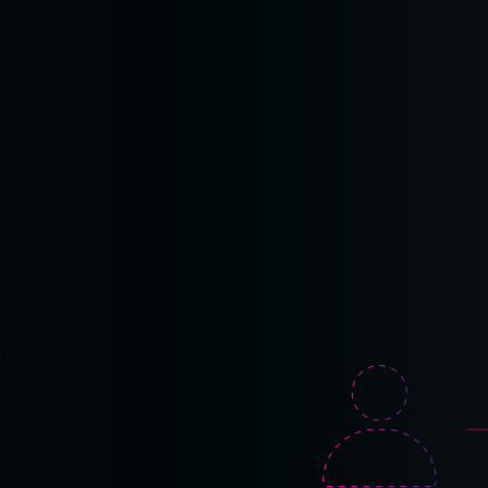
be
e forma
de llamadas
unciones como