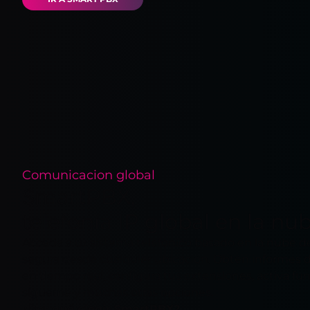
Comunicacion global
SmartPBX,
telefonía IP global en la nu
Acceda a tu sistema telefónico basado en la nube d
segura desde cualquier ubicación. Obtén informes 
en tiempo real, configura tus extensiones, activa f
sígueme y muchas otras opciones.
¿Por qué elegir SmartPBX?