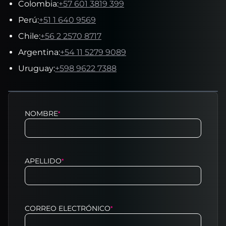
Colombia
:
+57 601 3819 399
Perú
:
+51 1 640 9569
Chile
:
+56 2 2570 8717
Argentina
:
+54 11 5279 9089
Uruguay
:
+598 9622 7388
NOMBRE
*
APELLIDO
*
CORREO ELECTRÓNICO
*