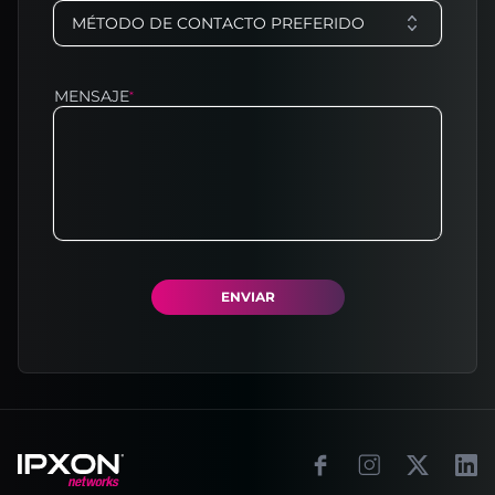
MÉTODO DE CONTACTO PREFERIDO
MENSAJE
*
ENVIAR
Footer
Facebook
Instagram
X
Link